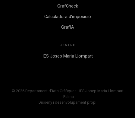
GrafCheck
Calculadora d'imposició
GrafIA
CENTRE
IES Josep Maria Llompart
© 2026 Departament d'Arts Gràfiques · IES Josep Maria Llompart
· Palma
Disseny i desenvolupament propi