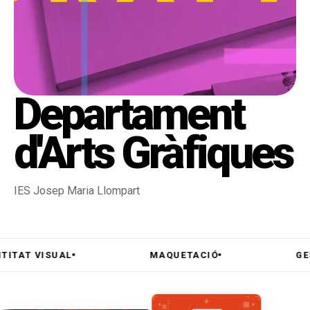
Departament
d'Arts Gràfiques
IES Josep Maria Llompart
T VISUAL
MAQUETACIÓ
GESTIÓ