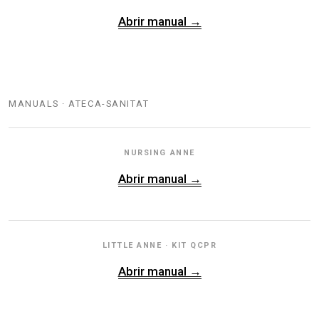
Abrir manual →
MANUALS · ATECA-SANITAT
NURSING ANNE
Abrir manual →
LITTLE ANNE · KIT QCPR
Abrir manual →