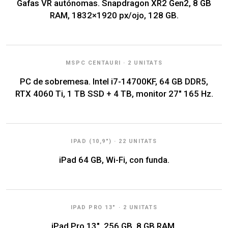
Gafas VR autónomas. Snapdragon XR2 Gen2, 8 GB
RAM, 1832×1920 px/ojo, 128 GB.
MSPC CENTAURI · 2 UNITATS
PC de sobremesa. Intel i7-14700KF, 64 GB DDR5,
RTX 4060 Ti, 1 TB SSD + 4 TB, monitor 27" 165 Hz.
IPAD (10,9") · 22 UNITATS
iPad 64 GB, Wi-Fi, con funda.
IPAD PRO 13" · 2 UNITATS
iPad Pro 13", 256 GB, 8 GB RAM.