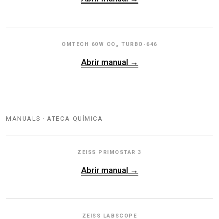
OMTECH 60W CO₂ TURBO-646
Abrir manual →
MANUALS · ATECA-QUÍMICA
ZEISS PRIMOSTAR 3
Abrir manual →
ZEISS LABSCOPE